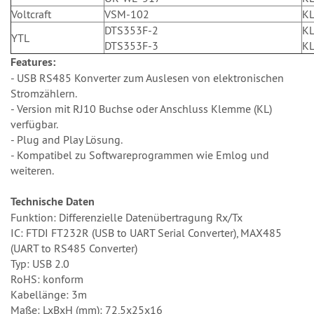
Voltcraft
VSM-102
K
DTS353F-2
K
YTL
DTS353F-3
K
Features:
- USB RS485 Konverter zum Auslesen von elektronischen
Stromzählern.
- Version mit RJ10 Buchse oder Anschluss Klemme (KL)
verfügbar.
- Plug and Play Lösung.
- Kompatibel zu Softwareprogrammen wie Emlog und
weiteren.
Technische Daten
Funktion: Differenzielle Datenübertragung Rx/Tx
IC: FTDI FT232R (USB to UART Serial Converter), MAX485
(UART to RS485 Converter)
Typ: USB 2.0
RoHS: konform
Kabellänge: 3m
Maße: LxBxH (mm): 72,5x25x16