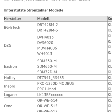
Unterstützte Stromzähler Modelle
Hersteller
Modell
Ko
DRT428M-2
K
BG-ETech
DRT428M-3
K
K
DVH4013
RJ
DVS6020
DZG
K
MDVH4006
RJ
WH4013
SDM530-M
K
Eastron
SDM630-M
K
SDM72D-M
K
Holley
DTZ541_RS485
K
PRO-1250D MODBUS
K
Inepro
PRO1-Mod
K
Logarex
LK13BExxxxxx
K
OR-WE-514
K
Orno
OR-WE-515
K
OR-WE-517
K