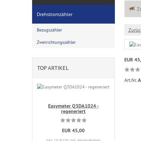
Zu
Drehstromzähler
Zurüc
Bezugszähler
Zweirichtungszähler
EUR 45
TOP ARTIKEL
Art.Nr.
A
Easymeter Q3DA1024 -
regeneriert
EUR 45,00
inkl. 19 % USt
zzgl. Versandkosten