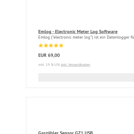
Emlog - Electronic Meter Log Software
Emlog ("electronic meter log") ist ein Datenlogger fü
EUR 69,00
inkl. 19 % USt
zzgl. Versandkosten
Gaszähler Sensor GZ1 USB