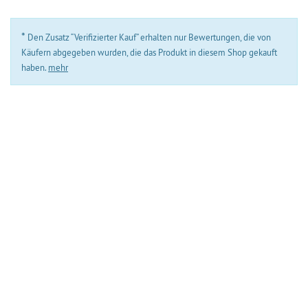
*
Den Zusatz “Verifizierter Kauf” erhalten nur Bewertungen, die von
Käufern abgegeben wurden, die das Produkt in diesem Shop gekauft
haben.
mehr