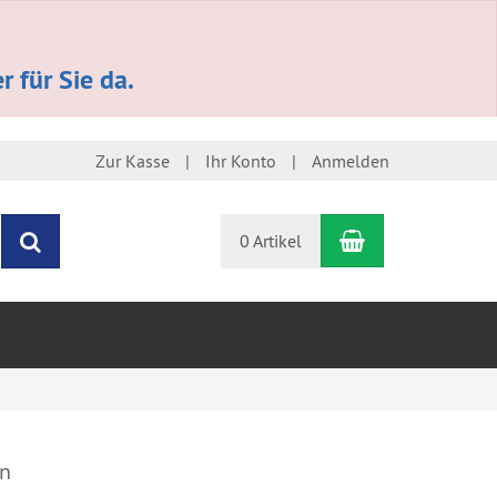
 für Sie da.
Zur Kasse
Ihr Konto
Anmelden
Warenkorb
Suchen
0 Artikel
n