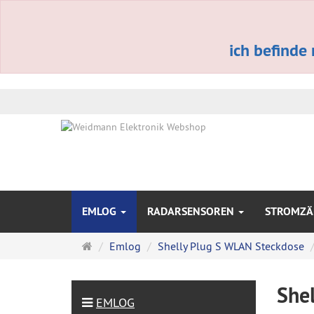
ich befinde
EMLOG
RADARSENSOREN
STROMZÄ
Startseite
Emlog
Shelly Plug S WLAN Steckdose
She
EMLOG