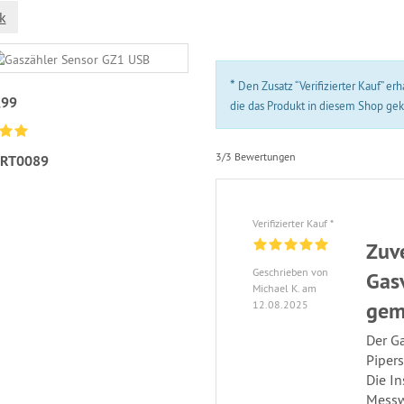
k
*
Den Zusatz “Verifizierter Kauf” 
,99
die das Produkt in diesem Shop ge
3/3 Bewertungen
RT0089
Verifizierter Kauf *
Zuv
Geschrieben von
Gas
Michael K. am
gem
12.08.2025
Der G
Pipers
Die In
Messw