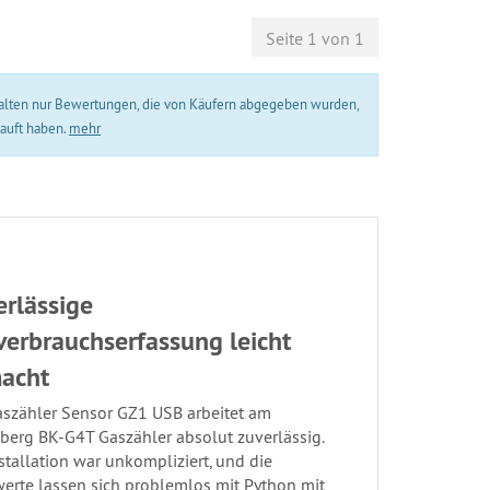
Seite 1 von 1
erhalten nur Bewertungen, die von Käufern abgegeben wurden,
kauft haben.
mehr
erlässige
verbrauchserfassung leicht
acht
aszähler Sensor GZ1 USB arbeitet am
berg BK-G4T Gaszähler absolut zuverlässig.
stallation war unkompliziert, und die
erte lassen sich problemlos mit Python mit