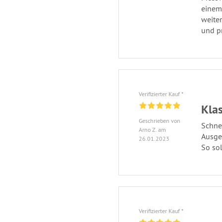
einem
weiter
und p
Verifizierter Kauf *
Kla
Geschrieben von
Schne
Arno Z. am
Ausge
26.01.2023
So sol
Verifizierter Kauf *